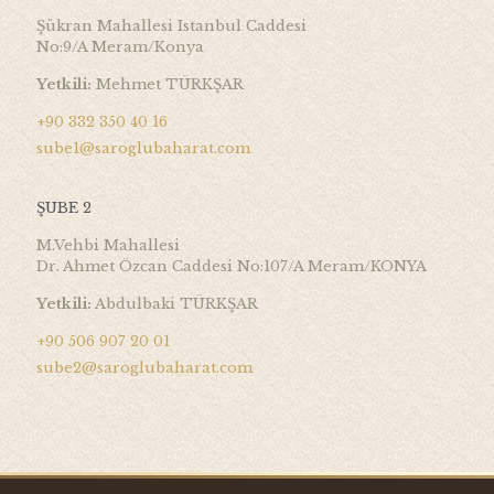
Şükran Mahallesi Istanbul Caddesi
No:9/A Meram/Konya
Yetkili:
Mehmet TÜRKŞAR
+90 332 350 40 16
sube1@saroglubaharat.com
ŞUBE 2
M.Vehbi Mahallesi
Dr. Ahmet Özcan Caddesi No:107/A Meram/KONYA
Yetkili:
Abdulbaki TÜRKŞAR
+90 506 907 20 01
sube2@saroglubaharat.com