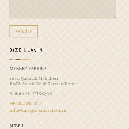
BİZE ULAŞIN
MERKEZ FABRİKA
Fevzi Çakmak Mahallesi
10476. Sokak No:18 Karatay/Konya
Yetkili:
Ali TÜRKŞAR
+90 332 342 3715
info@saroglubaharat.com.tr
ŞUBE 1